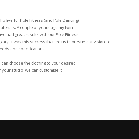
ho live for Pole Fitness (and Pole Dancing).
aterials. A couple of years ago my twin
ve had great results with our Pole Fitness
ary. It was this success that led us to pursue our vision, to
needs and specifications
u can choose the clothing to your desired
or your studio, we can customise it.