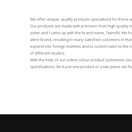
We offer unique, quality products specialised for those w
Our products are made with precision from high quality m
sister and I came up with the brand name, Twinsfit. We ha
attire brand, resulting in many satisfied customers in Hung
expand into foreign markets and to custom tailor to the 
of different studios.
With the help of our online colour product customizer yo
specifications. Be it just one product or a two piece set f