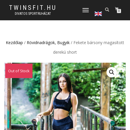
TWINSFIT.HU
TOGGLE
0
DIVATOS SPORTRUHÁZAT
NAVIGATION
Kezdőlap
/
Rövidnadrágok, Bugyik
/ Fekete bársony magasított
derekú short
Out of Stock