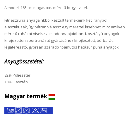
A modell 165 cm magas xxs méretű bugyit visel.
Fitneszruha anyagainkból készült termékeink két irányból
elasztikusak, így bátran válassz egy mérettel kisebbet, mint amilyen
méretű ruhákat viselsz a mindennapjaidban. I. osztályú anyagok
kifejezetten sportruházat gyártásához kifejlesztett, bőrbarát,
légáteresztő, gyorsan száradó “pamutos hatású” puha anyagok.
Anyagösszetétel:
82% Poliészter
18% Elasztán
Magyar termék