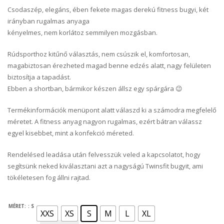
Csodaszép, elegáns, ében fekete magas derekú fitness bugyi, két
irányban rugalmas anyaga
kényelmes, nem korlátoz semmilyen mozgásban.
Rúdsporthoz kitűnő választás, nem csúszik el, komfortosan,
magabiztosan érezheted magad benne edzés alatt, nagy felületen
biztosítja a tapadást.
Ebben a shortban, bármikor készen állsz egy spárgára 😉
Termékinformációk menüpont alatt válaszd ki a számodra megfelelő
méretet. A fitness anyag nagyon rugalmas, ezért bátran válassz
egyel kisebbet, mint a konfekció méreted.
Rendelésed leadása után felvesszük veled a kapcsolatot, hogy
segítsünk neked kiválasztani azt a nagyságú Twinsfit bugyit, ami
tökéletesen fog állni rajtad.
MÉRET:
: S
XXS
XS
S
M
L
XL