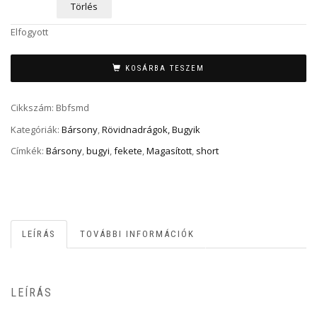
Törlés
Elfogyott
KOSÁRBA TESZEM
Cikkszám:
Bbfsmd
Kategóriák:
Bársony
,
Rövidnadrágok, Bugyik
Címkék:
Bársony
,
bugyi
,
fekete
,
Magasított
,
short
LEÍRÁS
TOVÁBBI INFORMÁCIÓK
LEÍRÁS