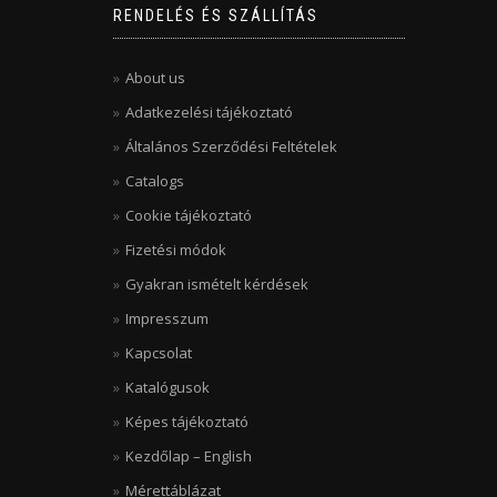
RENDELÉS ÉS SZÁLLÍTÁS
About us
Adatkezelési tájékoztató
Általános Szerződési Feltételek
Catalogs
Cookie tájékoztató
Fizetési módok
Gyakran ismételt kérdések
Impresszum
Kapcsolat
Katalógusok
Képes tájékoztató
Kezdőlap – English
Mérettáblázat