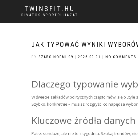
TWINSFIT.HU
DIVATOS SPORTRUHÁZAT
JAK TYPOWAĆ WYNIKI WYBORÓ
BY
SZABO.NOEMI.09
|
2026-03-31
|
NO COMMENTS
Dlaczego typowanie wybo
W świecie zakładów politycznych często mówi się o „tyle s
Szybko, konkretnie – musisz rozgryźć, co napędza wyborc
Kluczowe źródła danych
Patrz: sondaże, ale nie te z tygodnia. Szukaj trendów, 