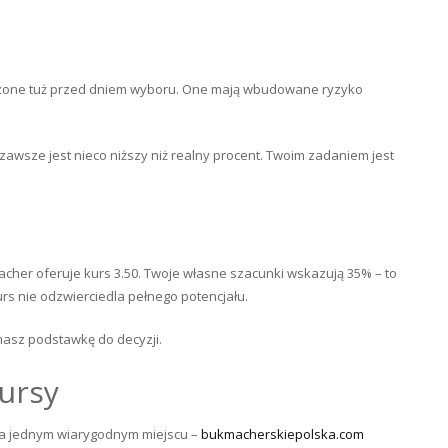
oszone tuż przed dniem wyboru. One mają wbudowane ryzyko
 zawsze jest nieco niższy niż realny procent. Twoim zadaniem jest
acher oferuje kurs 3.50. Twoje własne szacunki wskazują 35% – to
urs nie odzwierciedla pełnego potencjału.
ż masz podstawkę do decyzji.
kursy
 na jednym wiarygodnym miejscu –
bukmacherskiepolska.com