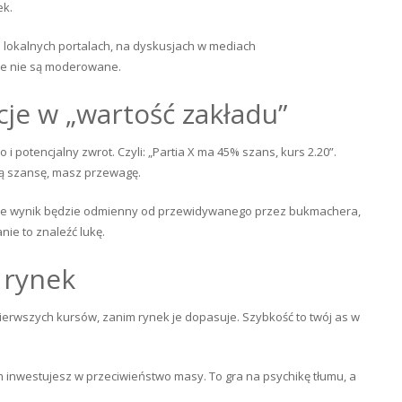
ek.
na lokalnych portalach, na dyskusjach w mediach
re nie są moderowane.
cje w „wartość zakładu”
 potencjalny zwrot. Czyli: „Partia X ma 45% szans, kurs 2.20”.
zą szansę, masz przewagę.
z, że wynik będzie odmienny od przewidywanego przez bukmachera,
nie to znaleźć lukę.
 rynek
pierwszych kursów, zanim rynek je dopasuje. Szybkość to twój as w
em inwestujesz w przeciwieństwo masy. To gra na psychikę tłumu, a