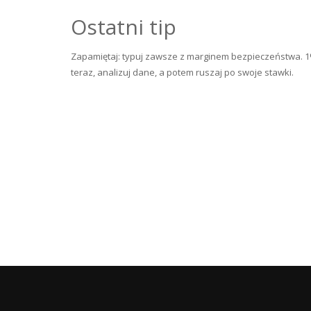
Ostatni tip
Zapamiętaj: typuj zawsze z marginem bezpieczeństwa. 1
teraz, analizuj dane, a potem ruszaj po swoje stawki.
Bejegyzés
navigáció