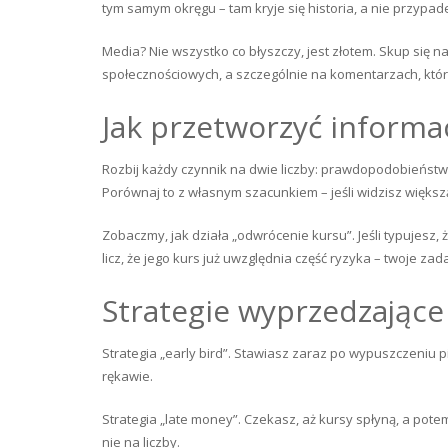
tym samym okręgu – tam kryje się historia, a nie przypad
Media? Nie wszystko co błyszczy, jest złotem. Skup się 
społecznościowych, a szczególnie na komentarzach, któ
Jak przetworzyć informa
Rozbij każdy czynnik na dwie liczby: prawdopodobieństwo i
Porównaj to z własnym szacunkiem – jeśli widzisz więks
Zobaczmy, jak działa „odwrócenie kursu”. Jeśli typujes
licz, że jego kurs już uwzględnia część ryzyka – twoje zada
Strategie wyprzedzające
Strategia „early bird”. Stawiasz zaraz po wypuszczeniu 
rękawie.
Strategia „late money”. Czekasz, aż kursy spłyną, a pot
nie na liczby.