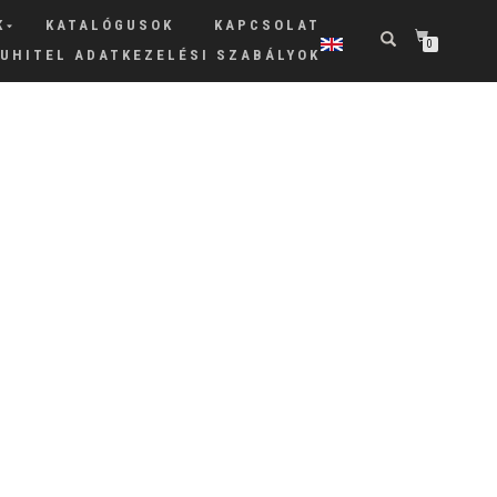
K
KATALÓGUSOK
KAPCSOLAT
0
RUHITEL ADATKEZELÉSI SZABÁLYOK