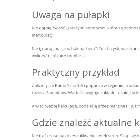
Uwaga na pułapki
Nie daj się zwieść „gorącym” sondażom, które są podn
manipulacji.
Nie ignoruj „marginu bukmachera”. To ich zysk, więc kurs
wyliczyć tę różnicę i podbić ją.
Praktyczny przykład
Załóżmy, że Partia Y ma 30% poparcia w regionie, a bukm
różnica 5 punktów. Wartość twojego zakładu rośnie, bo k
A więc, weź tę kalkulację, podziel ją przez margines, i ju
Gdzie znaleźć aktualne 
Nie trać czasu na przeszukiwanie setek stron. Skup się