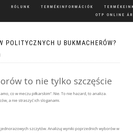
RÓLUNK
TERMÉKINFORMÁCIÓK
TERMÉKEIN
OTP ONLINE Á
W POLITYCZNYCH U BUKMACHERÓW?
|
rów to nie tylko szczęście
amo, co w meczu piłkarskim”. Nie. To nie hazard, to analiza.
ów, a nie straszyć ich sloganami.
nie jednorazowych szczytów. Analizuj wyniki poprzednich wyborów w