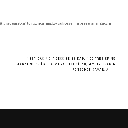
% „nadgarstka” to różnica między sukcesem a przegraną. Zacznij
1BET CASINO FIZESS BE 1€ KAPJ 100 FREE SPINS
MAGYARORSZÁG – A MARKETINGKÍGYÓ, AMELY CSAK A
PÉNZEDET KAVARJA
→