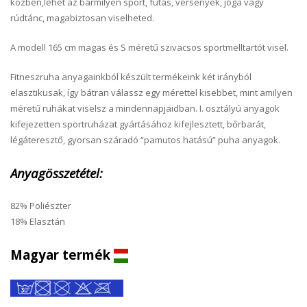
közben,lehet az bármilyen sport, futás, versenyek, jóga vagy
rúdtánc, magabiztosan viselheted.
A modell 165 cm magas és S méretű szivacsos sportmelltartót visel.
Fitneszruha anyagainkból készült termékeink két irányból
elasztikusak, így bátran válassz egy mérettel kisebbet, mint amilyen
méretű ruhákat viselsz a mindennapjaidban. I. osztályú anyagok
kifejezetten sportruházat gyártásához kifejlesztett, bőrbarát,
légáteresztő, gyorsan száradó “pamutos hatású” puha anyagok.
Anyagösszetétel:
82% Poliészter
18% Elasztán
Magyar termék