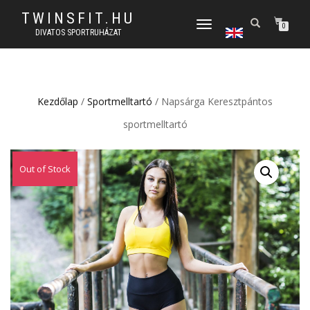
TWINSFIT.HU
TOGGLE
0
DIVATOS SPORTRUHÁZAT
NAVIGATION
Kezdőlap
/
Sportmelltartó
/ Napsárga Keresztpántos
sportmelltartó
Out of Stock