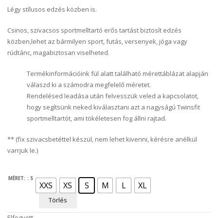
Légy stílusos edzés közben is.
Csinos, szivacsos sportmelltartó erős tartást biztosít edzés
közben,lehet az bármilyen sport, futás, versenyek, jóga vagy
rúdtánc, magabiztosan viselheted.
Termékinformációink fül alatt található mérettáblázat alapján
válaszd ki a számodra megfelelő méretet.
Rendelésed leadása után felvesszük veled a kapcsolatot,
hogy segítsünk neked kiválasztani azt a nagyságú Twinsfit
sportmelltartót, ami tökéletesen fog állni rajtad.
** (fix szivacsbetéttel készül, nem lehet kivenni, kérésre anélkül
varrjuk le.)
MÉRET:
: S
XXS
XS
S
M
L
XL
Törlés
Elfogyott