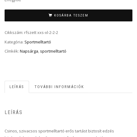
KOSÁRBA TESZEM
Cikkszám:
rfszett xxs-xl-2-2-2
Kategória:
Sportmelltartó
Címkék:
Napsárga
,
sportmelltartó
LEÍRÁS
TOVÁBBI INFORMÁCIÓK
LEÍRÁS
Csinos, szivacsos sportmelltartó erős tartást biztosít edzés