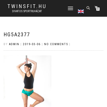
TWINSFIT.HU
TOGGLE
0
DIVATOS SPORTRUHÁZAT
NAVIGATION
HG5A2377
BY
ADMIN
|
2019-03-06
|
NO COMMENTS
|