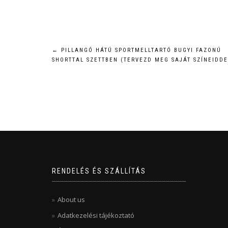
Bejegyzés
←
PILLANGÓ HÁTÚ SPORTMELLTARTÓ BUGYI FAZONÚ
SHORTTAL SZETTBEN (TERVEZD MEG SAJÁT SZÍNEIDDE
navigáció
RENDELÉS ÉS SZÁLLÍTÁS
About us
Adatkezelési tájékoztató