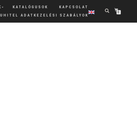
K
KATALÓGUSOK
KAPCSOLAT
0
RUHITEL ADATKEZELÉSI SZABÁLYOK