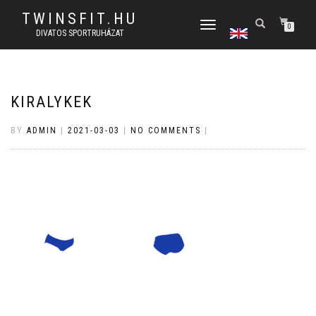
TWINSFIT.HU
TOGGLE
0
DIVATOS SPORTRUHÁZAT
NAVIGATION
KIRALYKEK
BY
ADMIN
|
2021-03-03
|
NO COMMENTS
|