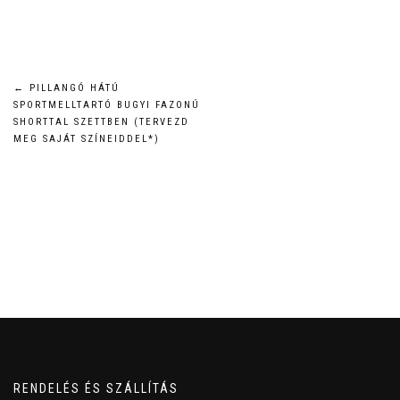
Bejegyzés
←
PILLANGÓ HÁTÚ
SPORTMELLTARTÓ BUGYI FAZONÚ
navigáció
SHORTTAL SZETTBEN (TERVEZD
MEG SAJÁT SZÍNEIDDEL*)
RENDELÉS ÉS SZÁLLÍTÁS